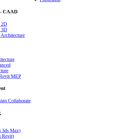
 - CAAD
 2D
 3D
rchitecture
itecture
anced
cture
Revit MEP
nt
ign Collaborate
ς
α 3ds Max)
 Revit)