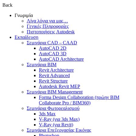
Back
Γνωριμία
Λίγα λόγια για μας…
Γενικές Πληροφορίες
Πιστοποιήσεις Autodesk
Εκπαίδευση
Σεμινάρια CAD – CAAD
AutoCAD 2D
AutoCAD 3D
AutoCAD Architecture
Σεμινάρια BIM
Revit Architecture
Revit Advanced
Revit Structure
Autodesk Revit MEP
Σεμινάρια BIM Management
Forma Design Collaboration (πρώην BIM
Collaborate Pro / BIM360)
Σεμινάρια Φωτορεαλισμού
3ds Max
V-Ray (για 3ds Max)
V-Ray (για Revit)
Σεμινάρια Επεξεργασίας Εικόνας
Photoshop