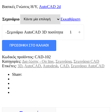
Βασικές Γνώσεις Η/Υ,
AutoCAD 2d
Εκκαθάριση
Σεμινάριο
-
+
Σεμινάριο AutoCAD 3D ποσότητα
ΠΡΟΣΘΉΚΗ ΣΤΟ ΚΑΛΆΘΙ
Κωδικός προϊόντος:
CAD-102
Κατηγορίες:
Δια ζώσης - On line
,
Σεμινάρια
,
Σεμινάρια CAD
Ετικέτες:
3D
,
AutoCAD
,
Autodesk
,
CAD
,
Σεμινάριο AutoCAD
Share: