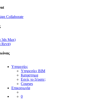
nt
ign Collaborate
ς
α 3ds Max)
 Revit)
ικόνας
Υπηρεσίες
Υπηρεσίες BIM
Καταστημα
Εσείς το ξέρατε;
Courses
Επικοινωνία
0