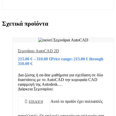
Σχετικά προϊόντα
Σεμινάριο AutoCAD 2D
215.00
€
–
310.00
€
Price range: 215.00 € through
310.00 €
Δια ζώσης ή on-line μαθήματα για σχεδίαση σε δύο
διαστάσεις με το AutoCAD την κορυφαία CAD
εφαρμογή της Autodesk.
Διάρκεια Σεμιναρίου:
44 ώρες (σε τμήμα 6 ατόμων)
Προαπαίτηση:
Αυτό το προϊόν έχει πολλαπλές
ΕΠΙΛΟΓΉ
Βασικές Γνώσεις Η/Υ,…
παραλλαγές. Οι επιλογές μπορούν να επιλεγούν στη