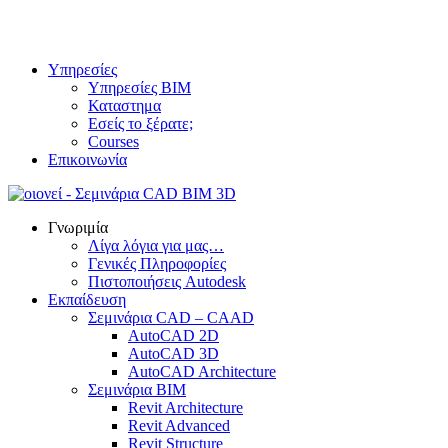
Υπηρεσίες
Υπηρεσίες BIM
Καταστημα
Εσείς το ξέρατε;
Courses
Επικοινωνία
Γνωριμία
Λίγα λόγια για μας…
Γενικές Πληροφορίες
Πιστοποιήσεις Autodesk
Εκπαίδευση
Σεμινάρια CAD – CAAD
AutoCAD 2D
AutoCAD 3D
AutoCAD Architecture
Σεμινάρια BIM
Revit Architecture
Revit Advanced
Revit Structure