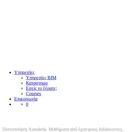
Υπηρεσίες
Υπηρεσίες BIM
Καταστημα
Εσείς το ξέρατε;
Courses
Επικοινωνία
0
Σεμινάριο AutoCAD 2D
Πιστοποίηση Autodesk. Μαθήματα από έμπειρους διδάσκοντες.