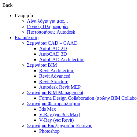
Back
Γνωριμία
Λίγα λόγια για μας…
Γενικές Πληροφορίες
Πιστοποιήσεις Autodesk
Εκπαίδευση
Σεμινάρια CAD – CAAD
AutoCAD 2D
AutoCAD 3D
AutoCAD Architecture
Σεμινάρια BIM
Revit Architecture
Revit Advanced
Revit Structure
Autodesk Revit MEP
Σεμινάρια BIM Management
Forma Design Collaboration (πρώην BIM Collabo
Σεμινάρια Φωτορεαλισμού
3ds Max
V-Ray (για 3ds Max)
V-Ray (για Revit)
Σεμινάρια Επεξεργασίας Εικόνας
Photoshop