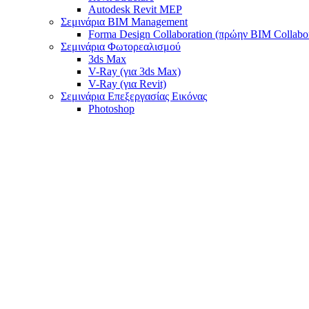
Autodesk Revit MEP
Σεμινάρια BIM Management
Forma Design Collaboration (πρώην BIM Collabo
Σεμινάρια Φωτορεαλισμού
3ds Max
V-Ray (για 3ds Max)
V-Ray (για Revit)
Σεμινάρια Επεξεργασίας Εικόνας
Photoshop