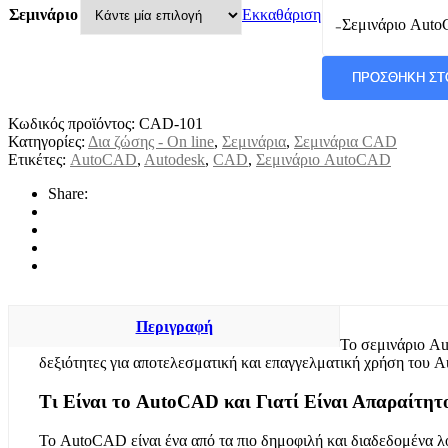
Εκκαθάριση
Σεμινάριο
-
Σεμινάριο Aut
ΠΡΟΣΘΉΚΗ ΣΤ
Κωδικός προϊόντος:
CAD-101
Κατηγορίες:
Δια ζώσης - On line
,
Σεμινάρια
,
Σεμινάρια CAD
Ετικέτες:
AutoCAD
,
Autodesk
,
CAD
,
Σεμινάριο AutoCAD
Share:
Περιγραφή
Το σεμινάριο Au
δεξιότητες για αποτελεσματική και επαγγελματική χρήση του
Τι Είναι το AutoCAD και Γιατί Είναι Απαραίτητ
Το AutoCAD είναι ένα από τα πιο δημοφιλή και διαδεδομένα λ