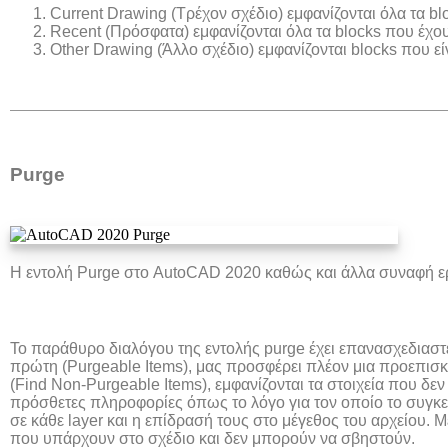
Current Drawing (Τρέχον σχέδιο) εμφανίζονται όλα τα bl
Recent (Πρόσφατα) εμφανίζονται όλα τα blocks που έχο
Other Drawing (Άλλο σχέδιο) εμφανίζονται blocks που ε
Purge
Η εντολή Purge στο AutoCAD 2020 καθώς και άλλα συναφή ερ
Το παράθυρο διαλόγου της εντολής purge έχει επανασχεδιαστεί
πρώτη (Purgeable Items), μας προσφέρει πλέον μια προεπισκ
(Find Non-Purgeable Items), εμφανίζονται τα στοιχεία που δ
πρόσθετες πληροφορίες όπως το λόγο για τον οποίο το συγκεκ
σε κάθε layer και η επίδρασή τους στο μέγεθος του αρχείου. Μ
που υπάρχουν στο σχέδιο και δεν μπορούν να σβηστούν.