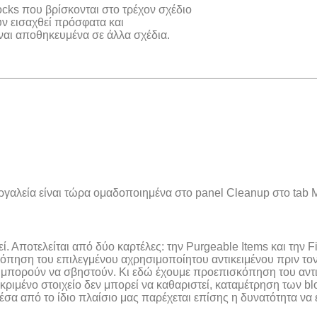
ocks που βρίσκονται στο τρέχον σχέδιο
υν εισαχθεί πρόσφατα και
ίναι αποθηκευμένα σε άλλα σχέδια.
γαλεία είναι τώρα ομαδοποιημένα στο panel Cleanup στο tab 
. Αποτελείται από δύο καρτέλες: την Purgeable Items και την F
όπηση του επιλεγμένου αχρησιμοποίητου αντικειμένου πριν τον
εν μπορούν να σβηστούν. Κι εδώ έχουμε προεπισκόπηση του αντι
ριμένο στοιχείο δεν μπορεί να καθαριστεί, καταμέτρηση των bl
έσα από το ίδιο πλαίσιο μας παρέχεται επίσης η δυνατότητα να 