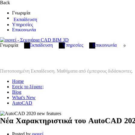
Back
Γνωριμία
Εκπαίδευση
Υπηρεσίες
Επικοινωνία
Γνωριμία
Εκπαίδευση
Υπηρεσίες
Επικοινωνία
AutoCAD
Πιστοποιημένη Εκπαίδευση. Μαθήματα από έμπειρους διδάσκοντες.
Home
Εσείς το ξέρατε;
Blog
What's New
AutoCAD
Νέα Χαρακτηριστικά του AutoCAD 20
Posted by
οιονεί