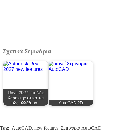
Σχετικά Σεμινάρια
Revit 2027: Τα Νέα
Χαρακτηριστικά και
πώς αλλάζουν…
AutoCAD 2D
Tag:
AutoCAD
,
new features
,
Σεμινάρια AutoCAD