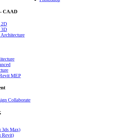
 - CAAD
 2D
 3D
rchitecture
itecture
anced
cture
Revit MEP
nt
ign Collaborate
ς
α 3ds Max)
 Revit)