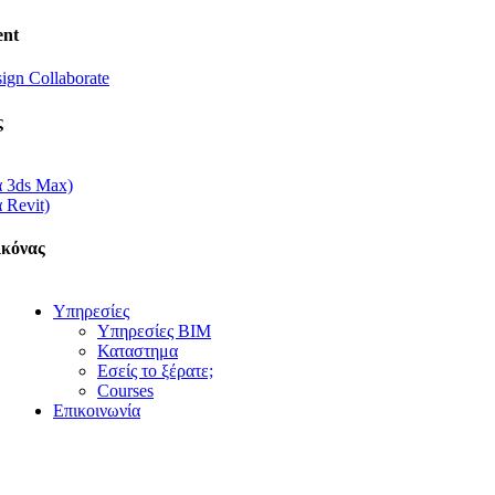
nt
ign Collaborate
ς
α 3ds Max)
 Revit)
ικόνας
Υπηρεσίες
Υπηρεσίες BIM
Καταστημα
Εσείς το ξέρατε;
Courses
Επικοινωνία
Πιστοποιήσεις