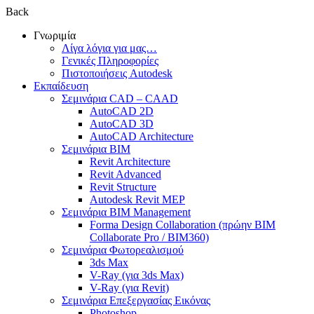
Back
Γνωριμία
Λίγα λόγια για μας…
Γενικές Πληροφορίες
Πιστοποιήσεις Autodesk
Εκπαίδευση
Σεμινάρια CAD – CAAD
AutoCAD 2D
AutoCAD 3D
AutoCAD Architecture
Σεμινάρια BIM
Revit Architecture
Revit Advanced
Revit Structure
Autodesk Revit MEP
Σεμινάρια BIM Management
Forma Design Collaboration (πρώην BIM
Collaborate Pro / BIM360)
Σεμινάρια Φωτορεαλισμού
3ds Max
V-Ray (για 3ds Max)
V-Ray (για Revit)
Σεμινάρια Επεξεργασίας Εικόνας
Photoshop