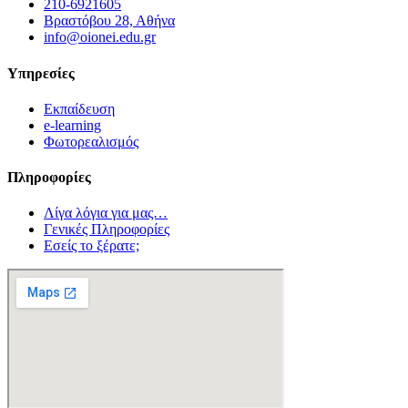
210-6921605
Βραστόβου 28, Αθήνα
info@oionei.edu.gr
Υπηρεσίες
Εκπαίδευση
e-learning
Φωτορεαλισμός
Πληροφορίες
Λίγα λόγια για μας…
Γενικές Πληροφορίες
Εσείς το ξέρατε;