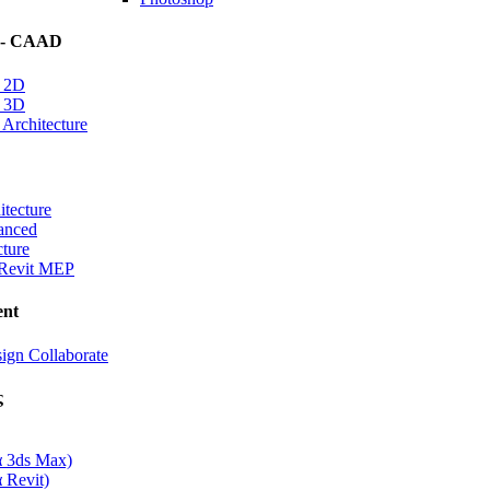
 - CAAD
 2D
 3D
rchitecture
itecture
anced
cture
Revit MEP
nt
ign Collaborate
ς
α 3ds Max)
 Revit)