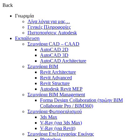
Back
Γνωριμία
Λίγα λόγια για μας…
Γενικές Πληροφορίες
Πιστοποιήσεις Autodesk
Εκπαίδευση
Σεμινάρια CAD – CAAD
AutoCAD 2D
AutoCAD 3D
AutoCAD Architecture
Σεμινάρια BIM
Revit Architecture
Revit Advanced
Revit Structure
Autodesk Revit MEP
Σεμινάρια BIM Management
Forma Design Collaboration (πρώην BIM
Collaborate Pro / BIM360)
Σεμινάρια Φωτορεαλισμού
3ds Max
V-Ray (για 3ds Max)
V-Ray (για Revit)
Σεμινάρια Επεξεργασίας Εικόνας
Photoshop