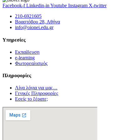
Facebook-f
Linkedin-in
Youtube
Instagram
X-twitter
210-6921605
Βραστόβου 28, Αθήνα
info@oionei.edu.gr
Υπηρεσίες
Εκπαίδευση
e-learning
Φωτορεαλισμός
Πληροφορίες
Λίγα λόγια για μας…
Γενικές Πληροφορίες
Εσείς το ξέρατε;